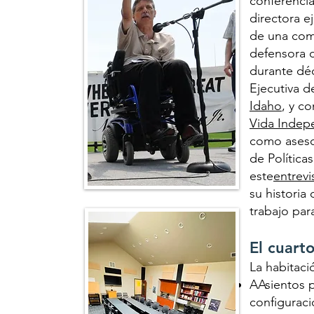
conferencia
directora ej
de una comu
defensora 
durante déc
Ejecutiva de
Idaho
, y c
Vida Indep
como asesor
de Política
este
entrevi
su historia
trabajo par
El cuart
La habitaci
AAsientos 
configuraci