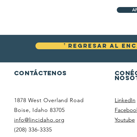
A
ꜛ Regresar al en
Contáctenos
Coné
noso
1878 West Overland Road
LinkedIn
Boise, Idaho 83705
Faceboo
info@lincidaho.org
Youtube
(208) 336-3335