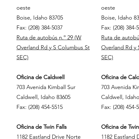
oeste
oeste
Boise, Idaho 83705
Boise, Idaho 8
Fax: (208) 384-5037
Fax: (208) 384-
Ruta de autobús n.º 29 (W
Ruta de autobú
Overland Rd y S Columbus St
Overland Rd y
SEC)
SEC)
Oficina de Caldwell
Oficina de Cal
703 Avenida Kimball Sur
703 Avenida Ki
Caldwell, Idaho 83605
Caldwell, Idah
Fax: (208) 454-5515
Fax: (208) 454-
Oficina de Twin Falls
Oficina de Twin
1182 Eastland Drive Norte
1182 Eastland 