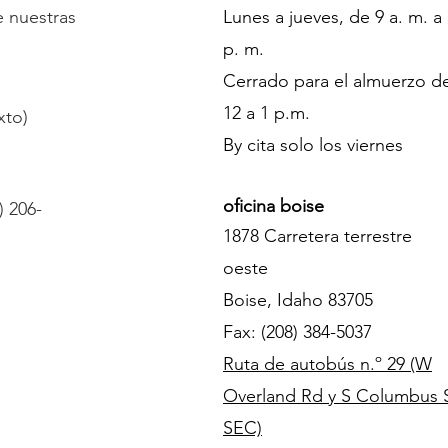
e nuestras
Lunes a jueves, de 9 a. m. a
p. m.
Cerrado para el almuerzo d
12 a 1 p.m.
xto)
By cita solo los viernes
oficina boise
) 206-
1878 Carretera terrestre
oeste
Boise, Idaho 83705
Fax: (208) 384-5037
Ruta de autobús n.º 29 (W
Overland Rd y S Columbus 
SEC)