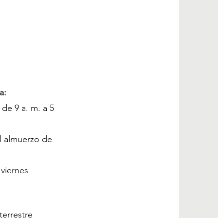
a:
 de 9 a. m. a 5
l almuerzo de
 viernes
terrestre