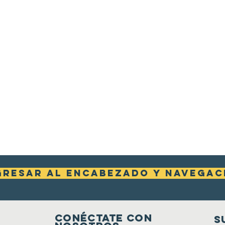
gresar al encabezado y navegaci
Conéctate con
S