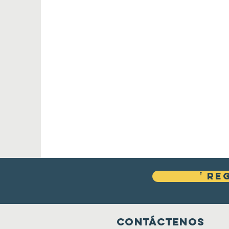
ꜛ Re
Contáctenos