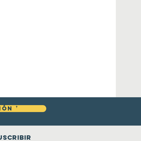
ón ꜛ
USCRIBIR