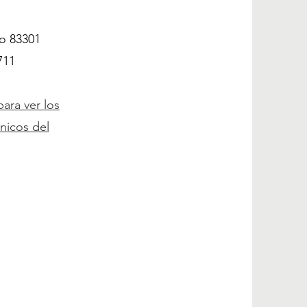
ho 83301
711
para ver los
nicos del