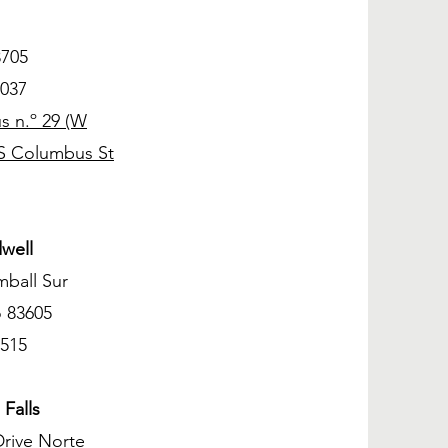
3705
5037
s n.º 29 (W
 S Columbus St
dwell
mball Sur
o 83605
5515
 Falls
Drive Norte