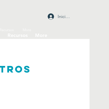
Iniciar sesión
Recursos
More
l
Recursos
More
TROS