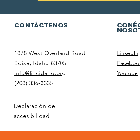
Contáctenos
Coné
noso
1878 West Overland Road
LinkedIn
Boise, Idaho 83705
Faceboo
info@lincidaho.org
Youtube
(208) 336-3335
Declaración de
accesibilidad