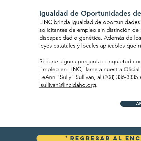
Igualdad de Oportunidades d
LINC brinda igualdad de oportunidades
solicitantes de empleo sin distinción de 
discapacidad o genética. Además de los 
leyes estatales y locales aplicables que 
Si tiene alguna pregunta o inquietud c
Empleo en LINC, llame a nuestra Ofici
LeAnn "Sully" Sullivan, al (208) 336-3335
lsullivan@lincidaho.org
.
A
ꜛ Regresar al en