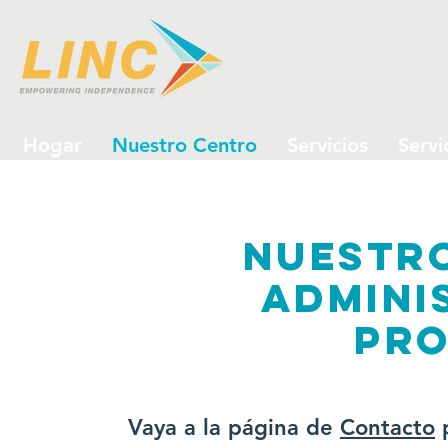
Hogar
Nuestro Centro
Servicios
Servi
Nuestro
admini
pr
Vaya a la página de
Contacto
p