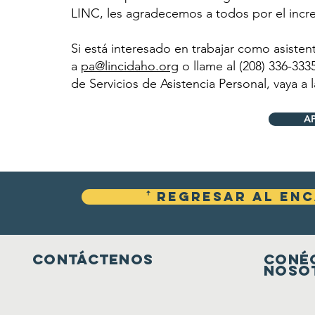
LINC, les agradecemos a todos por el incre
Si está interesado en trabajar como asisten
a
pa@lincidaho.org
o llame al (208) 336-33
de Servicios de Asistencia Personal, vaya a l
A
ꜛ Regresar al en
Contáctenos
Coné
noso