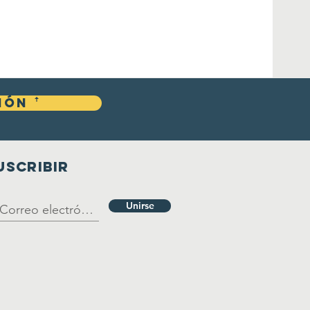
ón ꜛ
USCRIBIR
Unirse