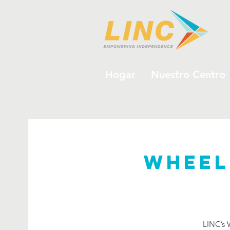
Hogar
Nuestro Centro
Wheel 
LINC’s 