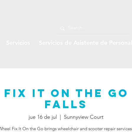
Servicios
Servicios de Asistente de Persona
Fix It On The Go
Falls
jue 16 de jul
  |  
Sunnyview Court
Wheel Fix It On the Go brings wheelchair and scooter repair services 