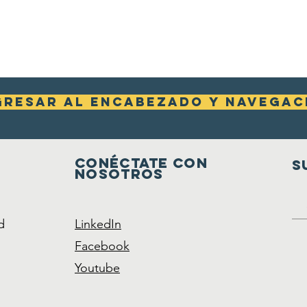
gresar al encabezado y navegaci
Conéctate con
S
nosotros
d
LinkedIn
Facebook
Youtube