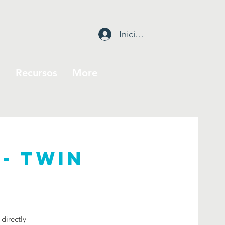
Iniciar sesión
l
Recursos
More
 - Twin
directly