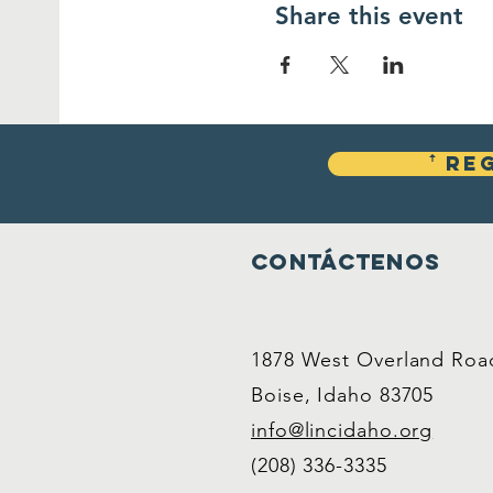
Share this event
ꜛ Re
Contáctenos
1878 West Overland Roa
Boise, Idaho 83705
info@lincidaho.org
(208) 336-3335